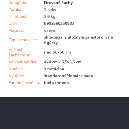
Kategória
:
Drevené šachy
Záruka
:
2 roky
Hmotnosť
:
2.6 kg
EAN
:
5902560350883
Materiál
:
drevo
skladacia, s úložným priestorom na
Typ šachovnice
:
figúrky
Veľkosť
nad 50x50 cm
šachovnice
:
Veľkosť políčka
:
4x4 cm - 5,5x5,5 cm
Notácia
:
s notáciou
Využitie
:
štandardná/domáca sada
Farebná schéma
:
biela+hnedá
Z
á
p
ä
Šachové informácie
t