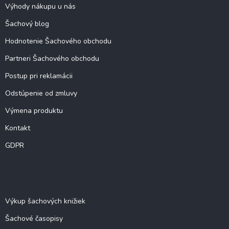
i
Výhody nákupu u nás
e
Šachový blog
Hodnotenie Šachového obchodu
Partneri Šachového obchodu
Postup pri reklamácii
Odstúpenie od zmluvy
Výmena produktu
Kontakt
GDPR
O šachu
Výkup šachových knižiek
Šachové časopisy