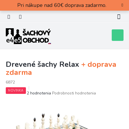
Prejsť
Pri nákupe nad 60€ doprava zadarmo.
na
obsah
Nákupn
košík
Drevené šachy Relax
+ doprava
zdarma
6872
NOVINKA
Priemerné
2 hodnotenia
Podrobnosti hodnotenia
hodnotenie
produktu
je
5,0
z
5