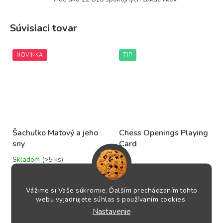
Súvisiaci tovar
NOVINKA
TIP
Šachuľko Matový a jeho
Chess Openings Playing
sny
Card
Skladom
(>5 ks)
Priemerné
Skladom
(>5 ks)
hodnotenie
18,95 €
produktu
5,95 €
je
Vážime si Vaše súkromie. Ďalším prechádzaním tohto
DO KOŠÍKA
5,0
webu vyjadrujete súhlas s používaním cookies.
DO KOŠÍKA
z
Nastavenie
5
Šachuľko Matový je obľúbený