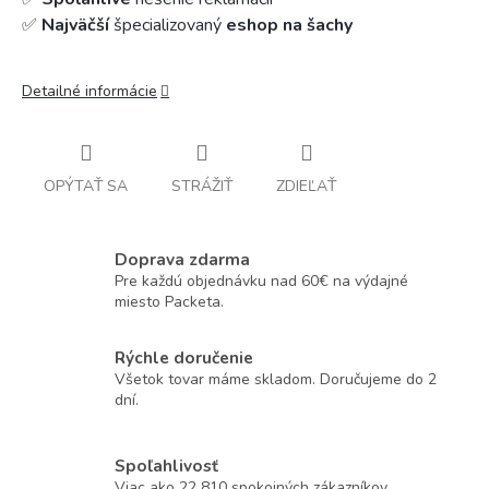
✅
Najväčší
špecializovaný
eshop na šachy
Detailné informácie
OPÝTAŤ SA
STRÁŽIŤ
ZDIEĽAŤ
Doprava zdarma
Pre každú objednávku nad 60€ na výdajné
miesto Packeta.
Rýchle doručenie
Všetok tovar máme skladom. Doručujeme do 2
dní.
Spoľahlivosť
Viac ako 22 810 spokojných zákazníkov.