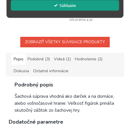
hviezdičiek.
Tento štandardný balíček 52
plyšák, ktorého poznajú azda
Súhlasím
hracích kariet obsahuje
všetci malí šachisti na
najpopulárnejšie šachové
Slovensku. Každý...
otvorenia a je...
ZOBRAZIŤ VŠETKY SÚVISIACE PRODUKTY
Popis
Podobné (3)
Videá (1)
Hodnotenie (2)
Diskusia
Ostatné informácie
Podrobný popis
Šachová súprava vhodná ako darček a na domáce,
alebo voľnočasové hranie. Veľkosť figúrok prináša
skutočný zážitok zo šachovej hry.
Dodatočné parametre