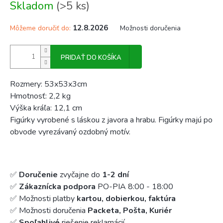
Skladom
(>5 ks)
cena:
12.8.2026
Môžeme doručiť do:
Možnosti doručenia
PRIDAŤ DO KOŠÍKA
Rozmery: 53x53x3cm
Hmotnosť: 2,2 kg
Výška kráľa: 12,1 cm
Figúrky vyrobené s láskou z javora a hrabu. Figúrky majú po
obvode vyrezávaný ozdobný motív.
✅
Doručenie
zvyčajne do
1-2 dní
✅
Zákaznícka podpora
PO-PIA 8:00 - 18:00
✅ Možnosti platby
kartou, dobierkou, faktúra
✅ Možnosti doručenia
Packeta, Pošta, Kuriér
✅
Spoľahlivé
riešenie reklamácií