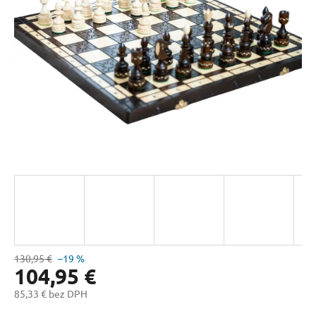
hviezdičiek.
130,95 €
–19 %
104,95 €
85,33 € bez DPH
Jednotková