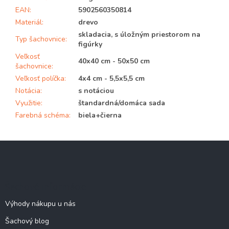
EAN
:
5902560350814
Materiál
:
drevo
skladacia, s úložným priestorom na
Typ šachovnice
:
figúrky
Veľkosť
40x40 cm - 50x50 cm
šachovnice
:
Veľkosť políčka
:
4x4 cm - 5,5x5,5 cm
Notácia
:
s notáciou
Využitie
:
štandardná/domáca sada
Farebná schéma
:
biela+čierna
Z
á
p
ä
Šachové informácie
t
i
Výhody nákupu u nás
e
Šachový blog