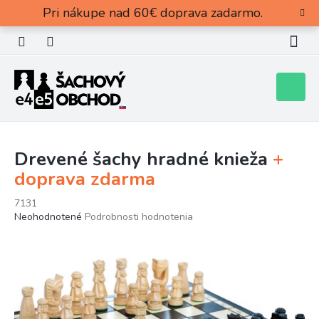
Prejsť
Pri nákupe nad 60€ doprava zadarmo.
na
obsah
Nákupn
košík
Drevené šachy hradné knieža
+
doprava zdarma
7131
Priemerné
Neohodnotené
Podrobnosti hodnotenia
hodnotenie
produktu
je
0,0
z
5
hviezdičiek.