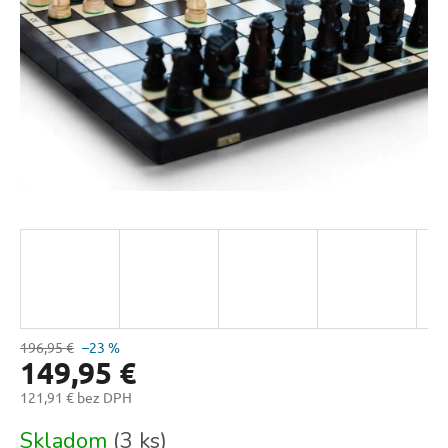
196,95 €
–23 %
149,95 €
121,91 € bez DPH
Jednotková
Skladom
(3 ks)
cena: