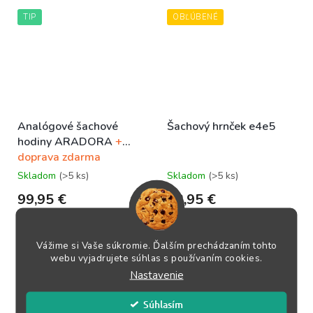
TIP
OBĽÚBENÉ
Analógové šachové
Šachový hrnček e4e5
hodiny ARADORA
+
doprava zdarma
Skladom
(>5 ks)
Skladom
(>5 ks)
99,95 €
12,95 €
DO KOŠÍKA
DO KOŠÍKA
Vážime si Vaše súkromie. Ďalším prechádzaním tohto
webu vyjadrujete súhlas s používaním cookies.
Púzdro: bukové drevoRozmer:
Keramický hrnček potlačený
185 x 125 x 55 mmHodiny:
grafikou e4e5, z ktorého si
Nastavenie
mechanické✅ Doručenie zvyčajne...
budeš vychutnávať čaj alebo
kávu pri...
Súhlasím