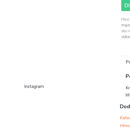
D
Hoci
majs
sto r
stále.
P
P
Instagram
Kn
li
Dod
Kate
Hmo