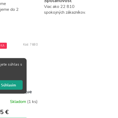
Spoľahlivosť
áme
Viac ako 22 810
ujeme do 2
spokojných zákazníkov.
Kód:
7680
NKA
jete súhlas s
 Fischer's
Súhlasím
ame Technique
Skladom
(1 ks)
5 €