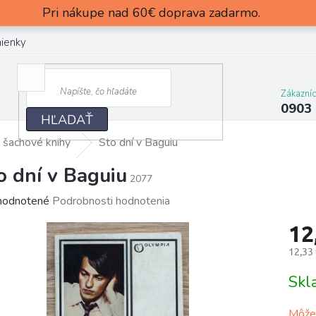
Pri nákupe nad 60€ doprava zadarmo.
ienky
Zákazní
0903
HĽADAŤ
 šachové knihy
Sto dní v Baguiu
o dní v Baguiu
2077
merné
odnotené
Podrobnosti hodnotenia
otenie
12
uktu
12,33
Jedn
Sk
cena:
dičiek.
Môžem