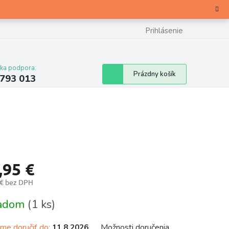
Prihlásenie
cka podpora:
Nákupný
Prázdny košík
 793 013
košík
,95 €
 € bez DPH
otková
ladom
(1 ks)
e doručiť do:
Možnosti doručenia
11.8.2026