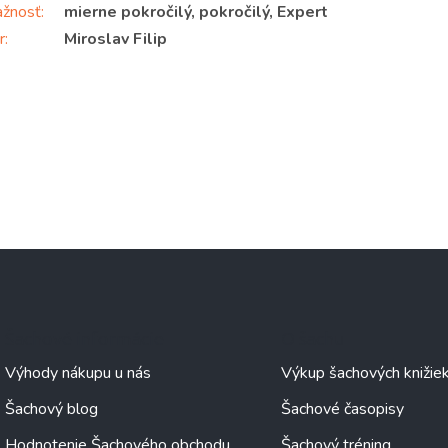
ažnosť
:
mierne pokročilý, pokročilý, Expert
r
:
Miroslav Filip
Šachové informácie
O šachu
Výhody nákupu u nás
Výkup šachových knižie
Šachový blog
Šachové časopisy
Hodnotenie Šachového obchodu
Šachový tréning