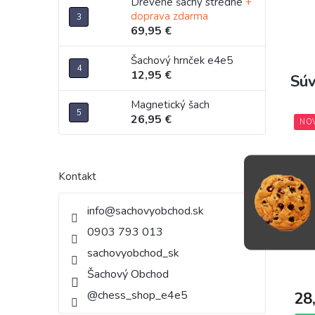
Drevené šachy stredné
+
doprava zdarma
69,95 €
Šachový hrnček e4e5
12,95 €
Súv
Magnetický šach
26,95 €
NO
Kontakt
info
@
sachovyobchod.sk
Cap
0903 793 013
End
sachovyobchod_sk
Šachový Obchod
@chess_shop_e4e5
28