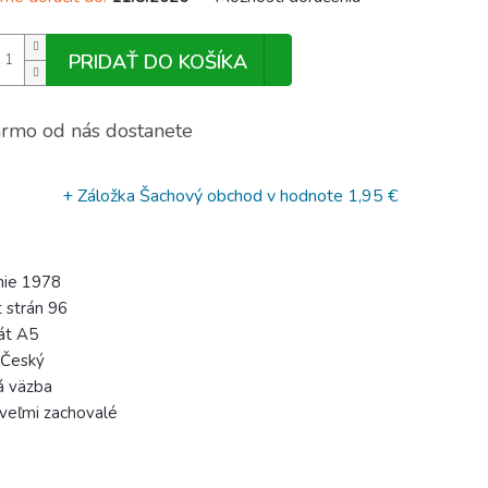
PRIDAŤ DO KOŠÍKA
rmo od nás dostanete
+ Záložka Šachový obchod
v hodnote 1,95 €
nie 1978
 strán 96
át A5
 Český
á väzba
 veľmi zachovalé