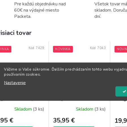
Pre každú objednávku nad
Všetok tovar m
60€ na výdajné miesto
skladom. Doruč
Packeta.
dní.
isiaci tovar
Kód:
7429
Kód:
7043
VINKA
NOVINKA
NOVI
Vážime si Vaše súkromie. Ďalším prechádzaním tohto webu vyjadru
používaním cookies.
Nastavenie
ablanca's
Endgame Virtuoso
Bobby
game Technique
Magnus Carlsen
Endg
Skladom
(3 ks)
Skladom
(3 ks)
,95 €
35,95 €
19,9