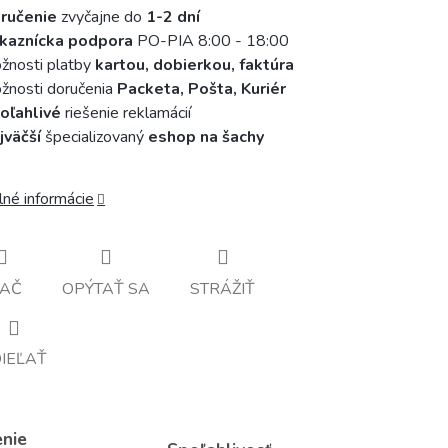
ručenie
zvyčajne do
1-2 dní
kaznícka podpora
PO-PIA 8:00 - 18:00
žnosti platby
kartou, dobierkou, faktúra
nosti doručenia
Packeta, Pošta, Kuriér
oľahlivé
riešenie reklamácií
jväčší
špecializovaný
eshop na šachy
lné informácie
LAČ
OPÝTAŤ SA
STRÁŽIŤ
IEĽAŤ
enie