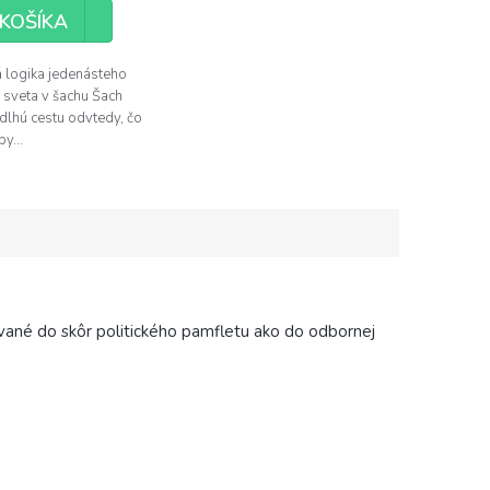
KOŠÍKA
 logika jedenásteho
 sveta v šachu Šach
 dlhú cestu odvtedy, čo
y...
pované do skôr politického pamfletu ako do odbornej