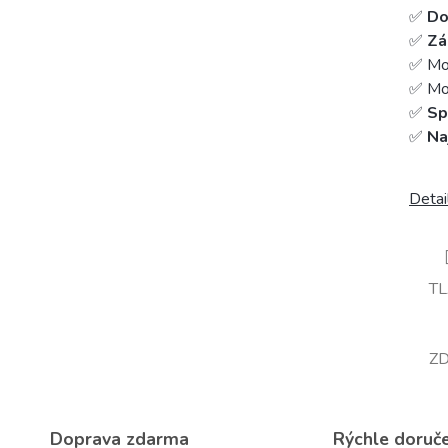
✅
Do
✅
Zá
✅ Mo
✅ Mož
✅
Sp
✅
Na
Detai
T
ZD
Doprava zdarma
Rýchle doruč