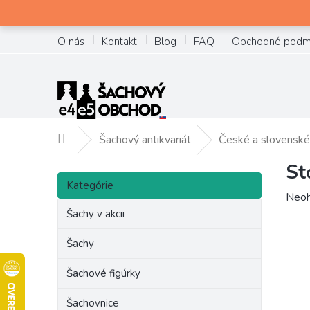
Prejsť
na
obsah
O nás
Kontakt
Blog
FAQ
Obchodné podm
Šachový antikvariát
České a slovenské
Domov
St
B
Preskočiť
o
Kategórie
kategórie
Prie
Neoh
č
hodn
Šachy v akcii
n
prod
ý
je
Šachy
p
0,0
a
z
Šachové figúrky
n
5
e
hviez
Šachovnice