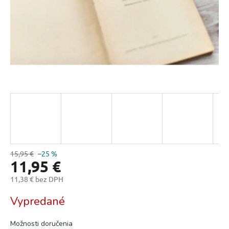
15,95 €
–25 %
11,95 €
11,38 € bez DPH
Jednotková
Vypredané
cena:
Možnosti doručenia