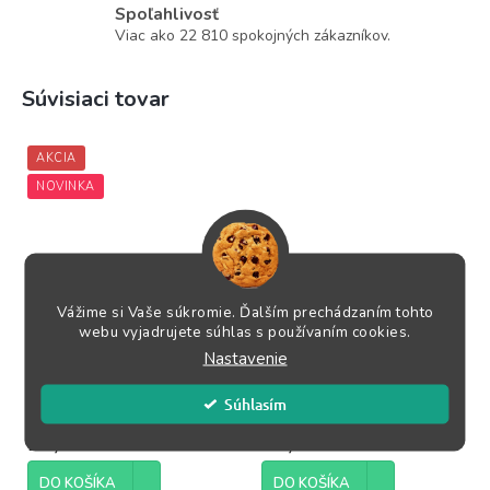
Spoľahlivosť
Viac ako 22 810 spokojných zákazníkov.
Súvisiaci tovar
AKCIA
NOVINKA
Vážime si Vaše súkromie. Ďalším prechádzaním tohto
Decision Making in Major
Grandmaster versus
webu vyjadrujete súhlas s používaním cookies.
Piece Endings by Boris
Amateur
Nastavenie
Gelfand
Súhlasím
Skladom
(1 ks)
Skladom
(1 ks)
24,95 €
30,95 €
DO KOŠÍKA
DO KOŠÍKA