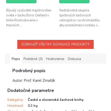
Bývalý vyzývateľ majstrovstiev
Nadnárodná skupina
sveta v šachu Boris Gelfand v
špičkových šachových
knihe Rozhodovanie v
veľmajstrov sa zhromaždila,
hlavných...
aby preskúmala rozdiely v...
ZOBRAZIŤ VŠETKY SÚVISIACE PRODUKTY
Popis
Podobné (3)
Hodnotenie
Diskusia
Podrobný popis
Autor: Prof. Karel Zmatlík
Dodatočné parametre
Kategória
:
České a slovenské šachové knihy
Hmotnosť
:
0.3 kg