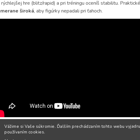
 rýchlejšej hre (blitz/rapid) a pri tréningu oceníš stabilitu. Praktick
imerane široká
, aby figúrky nepadali pri ťahoch.
Vážime si Vaše súkromie. Ďalším prechádzaním tohto webu vyjadru
Figúrky na tréning
používaním cookies.