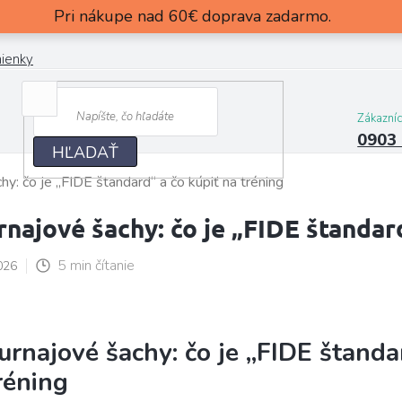
Pri nákupe nad 60€ doprava zadarmo.
ienky
Zákazní
0903
HĽADAŤ
hy: čo je „FIDE štandard“ a čo kúpiť na tréning
rnajové šachy: čo je „FIDE štandard
5 min čítanie
026
urnajové šachy: čo je „FIDE štanda
réning