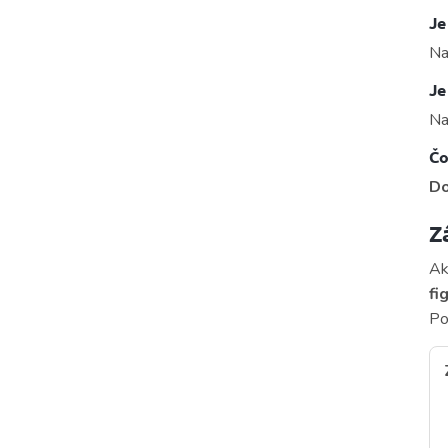
Je
Na
Je
Na
Čo
Do
Z
Ak
fi
Po