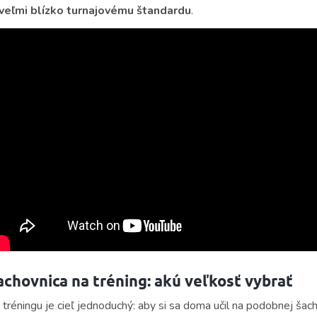
 veľmi blízko turnajovému štandardu
.
achovnica na tréning: akú veľkosť vybrať
i tréningu je cieľ jednoduchý: aby si sa doma učil na podobnej šac