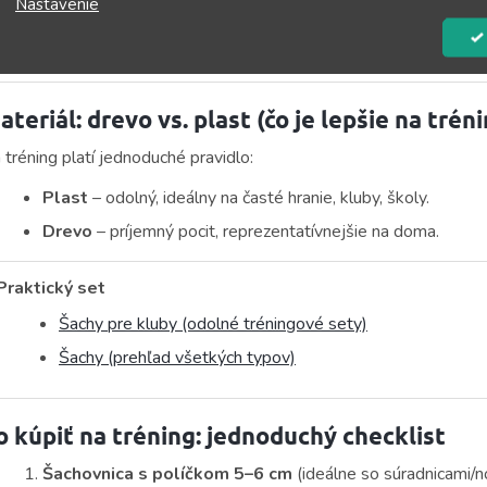
Nastavenie
Šachové figúrky (turnajový štýl, stabilita)
Šachy pre kluby (hotové tréningové sety)
ateriál: drevo vs. plast (čo je lepšie na trén
 tréning platí jednoduché pravidlo:
Plast
– odolný, ideálny na časté hranie, kluby, školy.
Drevo
– príjemný pocit, reprezentatívnejšie na doma.
Praktický set
Šachy pre kluby (odolné tréningové sety)
Šachy (prehľad všetkých typov)
o kúpiť na tréning: jednoduchý checklist
Šachovnica s políčkom 5–6 cm
(ideálne so súradnicami/no