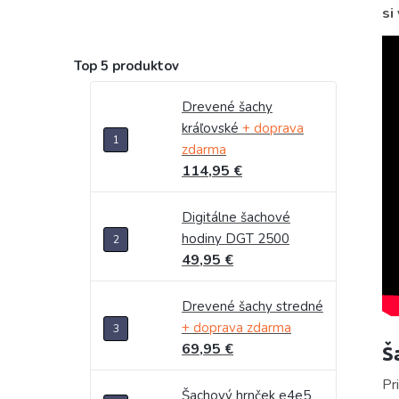
si
Top 5 produktov
Drevené šachy
kráľovské
+ doprava
zdarma
114,95 €
Digitálne šachové
hodiny DGT 2500
49,95 €
Drevené šachy stredné
+ doprava zdarma
69,95 €
Š
Pr
Šachový hrnček e4e5