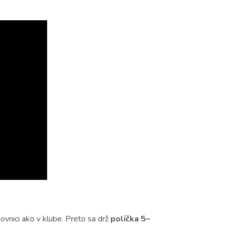
hovnici ako v klube. Preto sa drž
políčka 5–