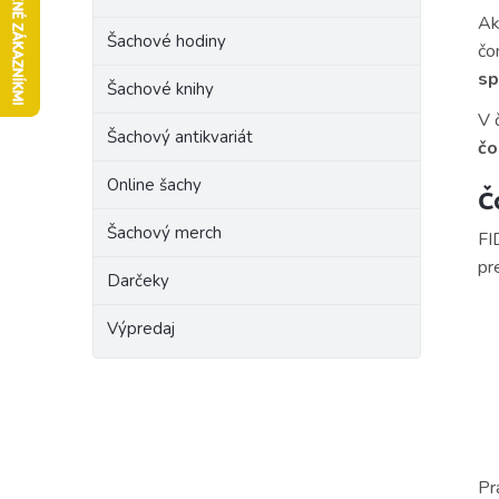
e
Ak
Šachové hodiny
l
čo
sp
Šachové knihy
V 
Šachový antikvariát
čo
Online šachy
Č
Šachový merch
FI
pr
Darčeky
Výpredaj
Pr