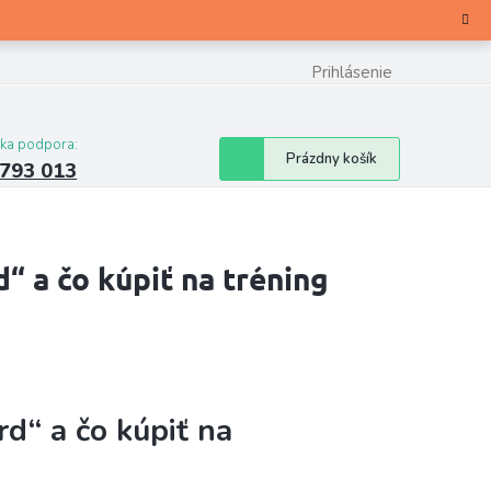
Prihlásenie
cka podpora:
Nákupný
Prázdny košík
 793 013
košík
“ a čo kúpiť na tréning
rd“ a čo kúpiť na