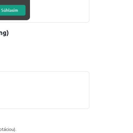
Súhlasím
ing)
táciou).