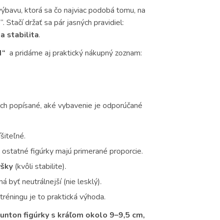
 výbavu, ktorá sa čo najviac podobá tomu, na
 Stačí držať sa pár jasných pravidiel:
a stabilita
.
d“
a pridáme aj praktický nákupný zoznam:
ch popísané, aké vybavenie je odporúčané
šiteľné.
m ostatné figúrky majú primerané proporcie.
ýšky
(kvôli stabilite).
á byť neutrálnejší (nie lesklý).
tréningu je to praktická výhoda.
unton figúrky s kráľom okolo 9–9,5 cm,