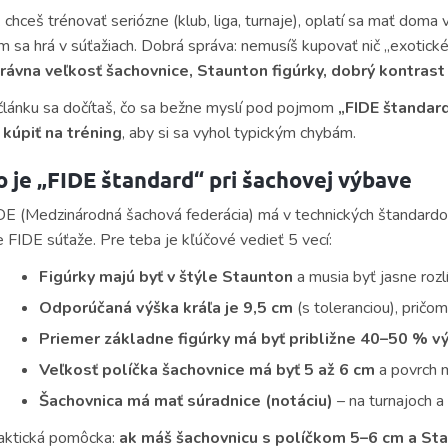
 chceš trénovať seriózne (klub, liga, turnaje), oplatí sa mať doma
m sa hrá v súťažiach. Dobrá správa: nemusíš kupovať nič „exotické“.
rávna veľkosť šachovnice, Staunton figúrky, dobrý kontrast 
článku sa dočítaš, čo sa bežne myslí pod pojmom
„FIDE štandar
 kúpiť na tréning
, aby si sa vyhol typickým chybám.
o je „FIDE štandard“ pri šachovej výbave
DE (Medzinárodná šachová federácia) má v technických štandardo
e FIDE súťaže. Pre teba je kľúčové vedieť 5 vecí:
Figúrky majú byť v štýle Staunton
a musia byť jasne rozlí
Odporúčaná výška kráľa je 9,5 cm
(s toleranciou), pričo
Priemer základne figúrky má byť približne 40–50 % v
Veľkosť políčka šachovnice má byť 5 až 6 cm
a povrch m
Šachovnica má mať súradnice (notáciu)
– na turnajoch a 
aktická pomôcka:
ak máš šachovnicu s políčkom 5–6 cm a Sta