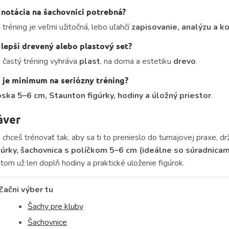
 notácia na šachovnici potrebná?
 tréning je veľmi užitočná, lebo uľahčí
zapisovanie, analýzu a k
 lepší drevený alebo plastový set?
 častý tréning vyhráva
plast
, na doma a estetiku
drevo
.
 je minimum na seriózny tréning?
ska 5–6 cm, Staunton figúrky, hodiny a úložný priestor
.
áver
 chceš trénovať tak, aby sa ti to prenieslo do turnajovej praxe, 
gúrky, šachovnica s políčkom 5–6 cm (ideálne so súradnicami
tom už len doplň hodiny a praktické uloženie figúrok.
Začni výber tu
Šachy pre kluby
Šachovnice