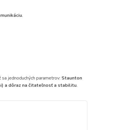
omunikáciu
.
drž sa jednoduchých parametrov:
Staunton
) a dôraz na čitateľnosť a stabilitu
.