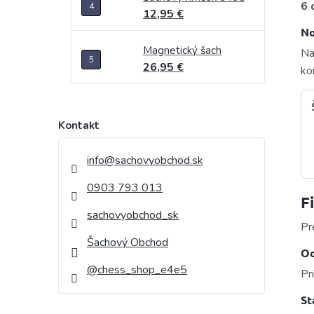
6 
12,95 €
No
Magnetický šach
Na
26,95 €
ko
Kontakt
info
@
sachovyobchod.sk
0903 793 013
F
sachovyobchod_sk
Pr
Šachový Obchod
Od
@chess_shop_e4e5
Pr
St