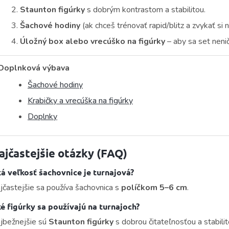
Staunton figúrky
s dobrým kontrastom a stabilitou.
Šachové hodiny
(ak chceš trénovať rapid/blitz a zvykať si n
Úložný box alebo vrecúško na figúrky
– aby sa set nenič
Doplnková výbava
Šachové hodiny
Krabičky a vrecúška na figúrky
Doplnky
ajčastejšie otázky (FAQ)
á veľkosť šachovnice je turnajová?
jčastejšie sa používa šachovnica s
políčkom 5–6 cm
.
é figúrky sa používajú na turnajoch?
jbežnejšie sú
Staunton figúrky
s dobrou čitateľnosťou a stabilit