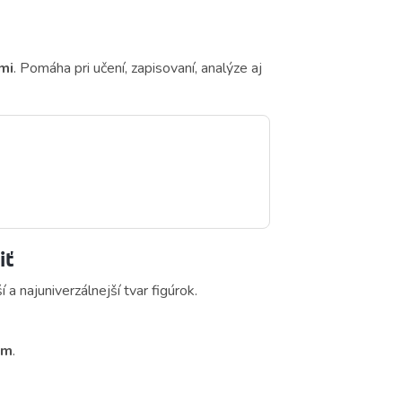
mi
. Pomáha pri učení, zapisovaní, analýze aj
iť
ší a najuniverzálnejší tvar figúrok.
cm
.