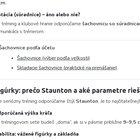
cm
.
tácia (súradnice) – áno alebo nie?
 tréning a klubové hranie odporúčame
šachovnicu so súradnica
munikácii s trénerom.
Šachovnice podľa účelu
Šachovnice (výber podľa veľkosti)
Skladacie šachovnice (praktické na prenášanie)
igúrky: prečo Staunton a aké parametre rieš
e seriózny tréning odporúčame štýl
Staunton
. Je to najčitateľnej
porúčaná výška kráľa
i tréningovom sete budeš „doma“, ak si v pásme približne
9–9,5 
abilita: vážené figúrky a základňa