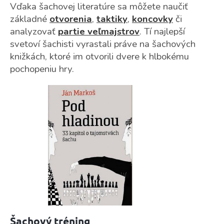
Vďaka šachovej literatúre sa môžete naučiť
základné
otvorenia
,
taktiky
,
koncovky
či
analyzovať
partie veľmajstrov
. Tí najlepší
svetoví šachisti vyrastali práve na šachových
knižkách, ktoré im otvorili dvere k hlbokému
pochopeniu hry.
Šachový tréning