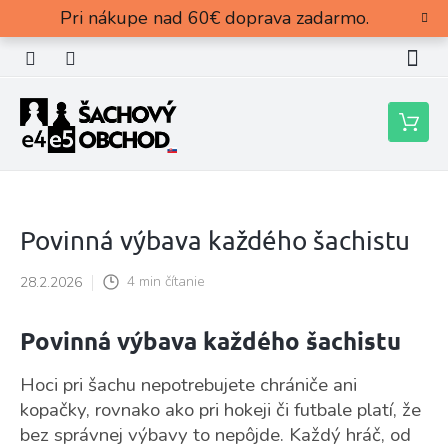
Prejsť
Pri nákupe nad 60€ doprava zadarmo.
na
obsah
Nákupn
košík
Povinná výbava každého šachistu
28.2.2026
4 min čítanie
Povinná výbava každého šachistu
Hoci pri šachu nepotrebujete chrániče ani
kopačky, rovnako ako pri hokeji či futbale platí, že
bez správnej výbavy to nepôjde. Každý hráč, od