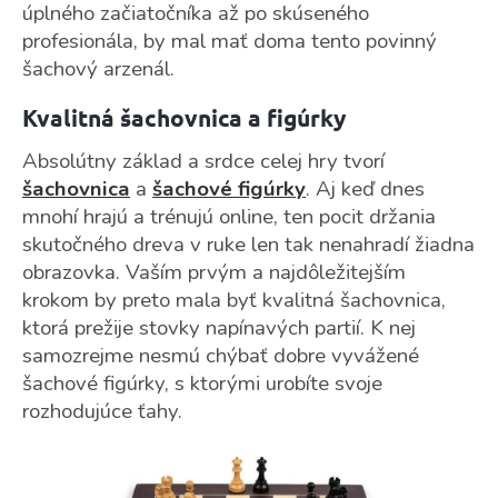
úplného začiatočníka až po skúseného
profesionála, by mal mať doma tento povinný
šachový arzenál.
Kvalitná šachovnica a figúrky
Absolútny základ a srdce celej hry tvorí
šachovnica
a
šachové figúrky
. Aj keď dnes
mnohí hrajú a trénujú online, ten pocit držania
skutočného dreva v ruke len tak nenahradí žiadna
obrazovka. Vaším prvým a najdôležitejším
krokom by preto mala byť kvalitná šachovnica,
ktorá prežije stovky napínavých partií. K nej
samozrejme nesmú chýbať dobre vyvážené
šachové figúrky, s ktorými urobíte svoje
rozhodujúce ťahy.