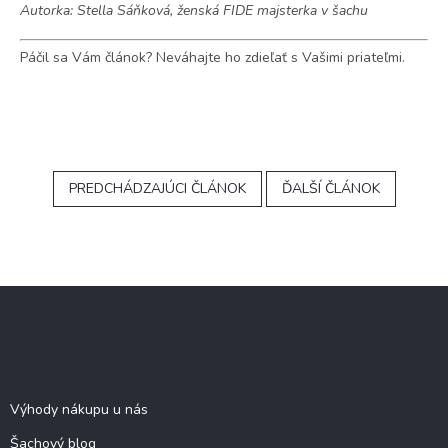
Autorka: Stella Sáňková, ženská FIDE majsterka v šachu
Páčil sa Vám článok? Neváhajte ho zdieľať s Vašimi priateľmi.
PREDCHÁDZAJÚCI ČLÁNOK
ĎALŠÍ ČLÁNOK
Z
á
p
ä
Šachové informácie
t
i
Výhody nákupu u nás
e
Šachový blog