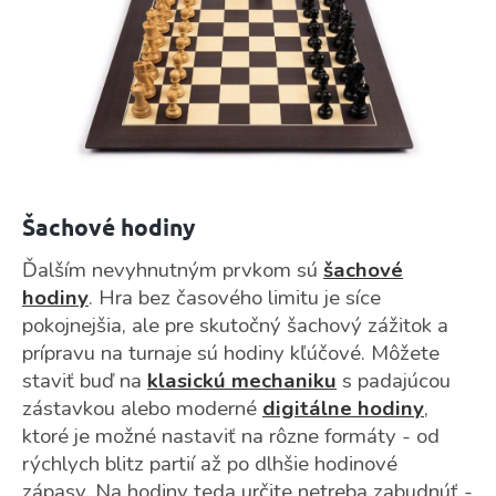
Šachové hodiny
Ďalším nevyhnutným prvkom sú
šachové
hodiny
. Hra bez časového limitu je síce
pokojnejšia, ale pre skutočný šachový zážitok a
prípravu na turnaje sú hodiny kľúčové. Môžete
staviť buď na
klasickú mechaniku
s padajúcou
zástavkou alebo moderné
digitálne hodiny
,
ktoré je možné nastaviť na rôzne formáty - od
rýchlych blitz partií až po dlhšie hodinové
zápasy.
Na hodiny teda určite netreba zabudnúť -