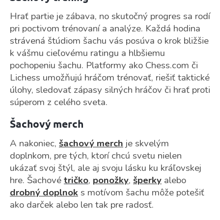
Hrať partie je zábava, no skutočný progres sa rodí
pri poctivom trénovaní a analýze. Každá hodina
strávená štúdiom šachu vás posúva o krok bližšie
k vášmu cieľovému ratingu a hlbšiemu
pochopeniu šachu. Platformy ako Chess.com či
Lichess umožňujú hráčom trénovať, riešiť taktické
úlohy, sledovať zápasy silných hráčov či hrať proti
súperom z celého sveta.
Šachový merch
A nakoniec,
šachový merch
je skvelým
doplnkom,
pre tých, ktorí chcú svetu nielen
ukázať svoj štýl, ale aj svoju lásku ku kráľovskej
hre. Šachové
tričko
,
ponožky
,
šperky
alebo
drobný doplnok
s motívom šachu môže potešiť
ako darček alebo len tak pre radosť.