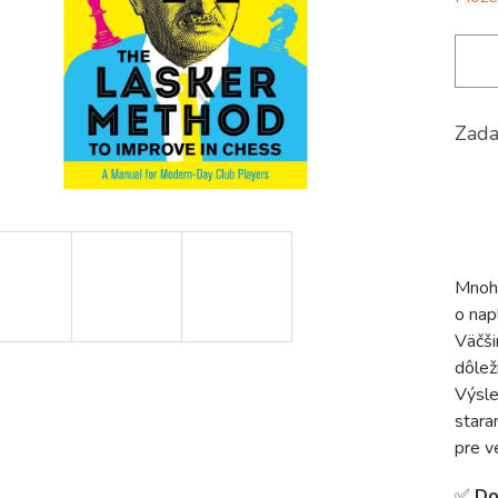
Zada
Mnoho
o nap
Väčši
dôlež
Výsle
stara
pre v
✅
Do