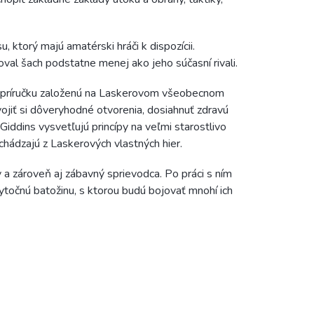
ktorý majú amatérski hráči k dispozícii.
val šach podstatne menej ako jeho súčasní rivali.
ú príručku založenú na Laskerovom všeobecnom
jiť si dôveryhodné otvorenia, dosiahnuť zdravú
Giddins vysvetľujú princípy na veľmi starostlivo
ochádzajú z Laskerových vlastných hier.
 a zároveň aj zábavný sprievodca. Po práci s ním
bytočnú batožinu, s ktorou budú bojovať mnohí ich