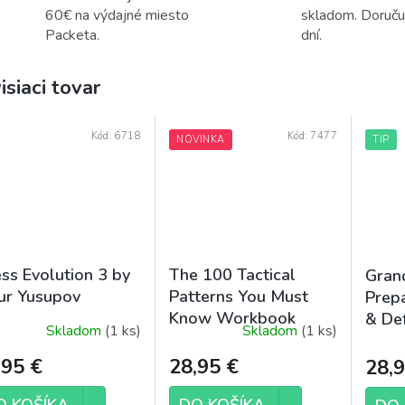
60€ na výdajné miesto
skladom. Doruč
Packeta.
dní.
isiaci tovar
Kód:
6718
Kód:
7477
NOVINKA
TIP
ss Evolution 3 by
The 100 Tactical
Gran
ur Yusupov
Patterns You Must
Prepa
Know Workbook
& De
Skladom
(1 ks)
Skladom
(1 ks)
,95 €
28,95 €
28,9
O KOŠÍKA
DO KOŠÍKA