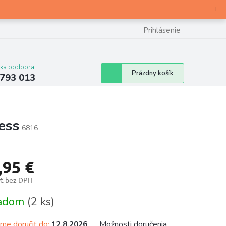
Prihlásenie
cka podpora:
Nákupný
Prázdny košík
 793 013
košík
ess
6816
,95 €
 € bez DPH
otková
ladom
(2 ks)
e doručiť do:
Možnosti doručenia
12.8.2026