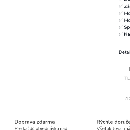
✅
Zá
✅ Mo
✅ Mož
✅
Sp
✅
Na
Detai
T
ZD
Doprava zdarma
Rýchle doruč
Pre každú objednávku nad
Všetok tovar m