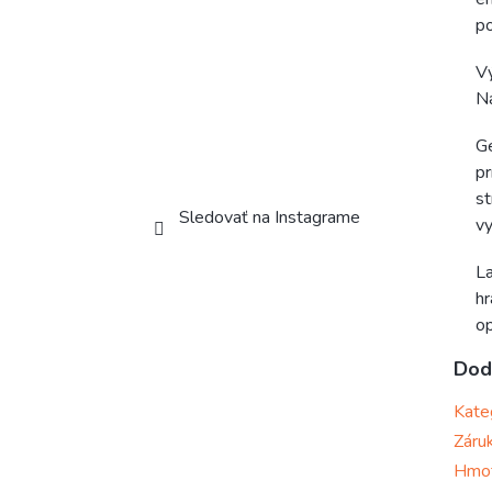
po
Vý
Na
Ge
pr
st
Sledovať na Instagrame
vy
La
hr
op
Dod
Kate
Záru
Hmo