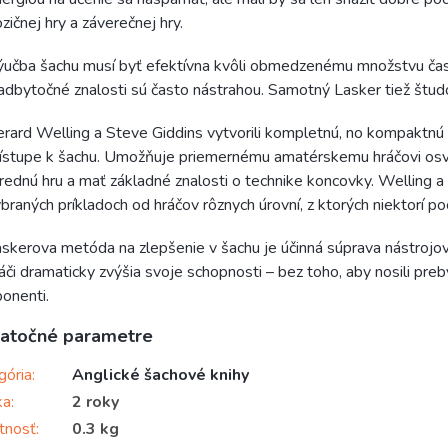
zičnej hry a záverečnej hry.
učba šachu musí byť efektívna kvôli obmedzenému množstvu času, 
dbytočné znalosti sú často nástrahou. Samotný Lasker tiež študo
rard Welling a Steve Giddins vytvorili kompletnú, no kompaktn
ístupe k šachu. Umožňuje priemernému amatérskemu hráčovi osvo
rednú hru a mať základné znalosti o technike koncovky. Welling a 
braných príkladoch od hráčov rôznych úrovní, z ktorých niektorí p
skerova metóda na zlepšenie v šachu je účinná súprava nástrojov
áči dramaticky zvýšia svoje schopnosti – bez toho, aby nosili pre
onenti.
atočné parametre
gória
:
Anglické šachové knihy
ka
:
2 roky
tnosť
:
0.3 kg