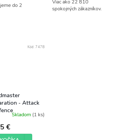
Viac ako 22 810
ujeme do 2
spokojných zákazníkov.
Kód:
7478
dmaster
ration - Attack
fence
Skladom
(1 ks)
5 €