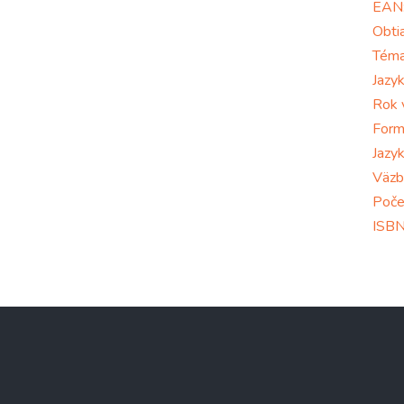
EAN
Obti
Tém
Jazy
Rok 
Form
Jazy
Väzb
Poče
ISB
Z
á
p
ä
t