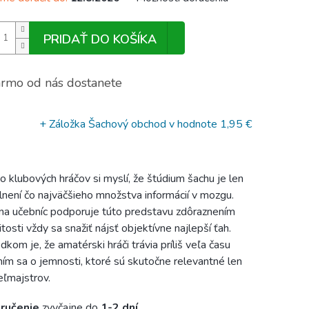
PRIDAŤ DO KOŠÍKA
rmo od nás dostanete
+ Záložka Šachový obchod
v hodnote 1,95 €
 klubových hráčov si myslí, že štúdium šachu je len
lnení čo najväčšieho množstva informácií v mozgu.
na učebníc podporuje túto predstavu zdôraznením
itosti vždy sa snažiť nájsť objektívne najlepší ťah.
dkom je, že amatérski hráči trávia príliš veľa času
ním sa o jemnosti, ktoré sú skutočne relevantné len
eľmajstrov.
ručenie
zvyčajne do
1-2 dní