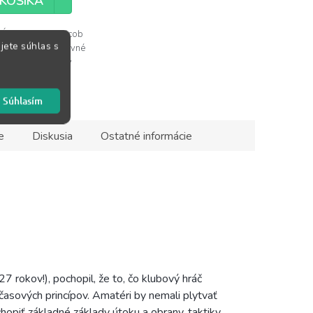
KOŠÍKA
 Útok a obrana Jacob
jete súhlas s
d predstavuje hlavné
y útoku a obrany v
.
Súhlasím
e
Diskusia
Ostatné informácie
7 rokov!), pochopil, že to, čo klubový hráč
časových princípov. Amatéri by nemali plytvať
hopiť základné základy útoku a obrany, taktiky,