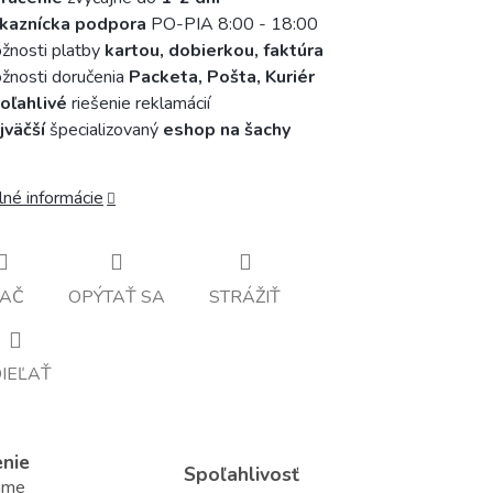
kaznícka podpora
PO-PIA 8:00 - 18:00
žnosti platby
kartou, dobierkou, faktúra
nosti doručenia
Packeta, Pošta, Kuriér
oľahlivé
riešenie reklamácií
jväčší
špecializovaný
eshop na šachy
lné informácie
LAČ
OPÝTAŤ SA
STRÁŽIŤ
IEĽAŤ
enie
Spoľahlivosť
áme