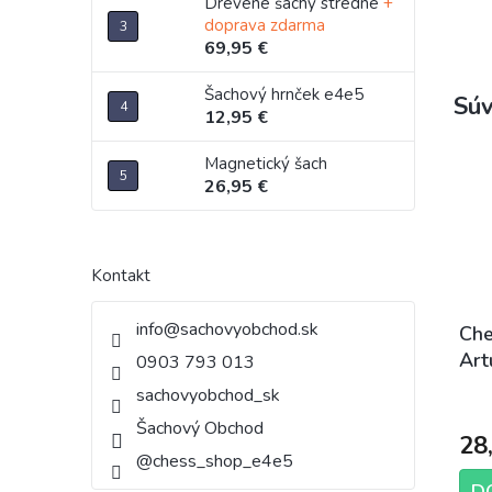
Drevené šachy stredné
+
doprava zdarma
69,95 €
Šachový hrnček e4e5
Súv
12,95 €
Magnetický šach
26,95 €
Kontakt
info
@
sachovyobchod.sk
Che
Art
0903 793 013
sachovyobchod_sk
Šachový Obchod
28
@chess_shop_e4e5
D