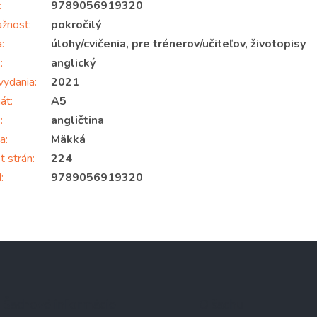
:
9789056919320
ažnosť
:
pokročilý
a
:
úlohy/cvičenia, pre trénerov/učiteľov, životopisy
k
:
anglický
vydania
:
2021
át
:
A5
k
:
angličtina
a
:
Mäkká
t strán
:
224
N
:
9789056919320
Šachové informácie
O šachu