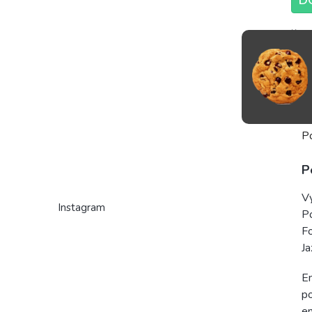
Komp
trén
rozpr
vedie
P
P
V
Instagram
P
F
Ja
Em
po
en