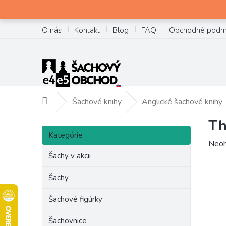
Prejsť
na
obsah
O nás
Kontakt
Blog
FAQ
Obchodné podm
Šachové knihy
Anglické šachové knihy
Domov
Th
B
Preskočiť
o
Kategórie
kategórie
Prie
Neoh
č
hodn
Šachy v akcii
n
prod
ý
je
Šachy
p
0,0
a
z
Šachové figúrky
n
5
e
hviez
Šachovnice