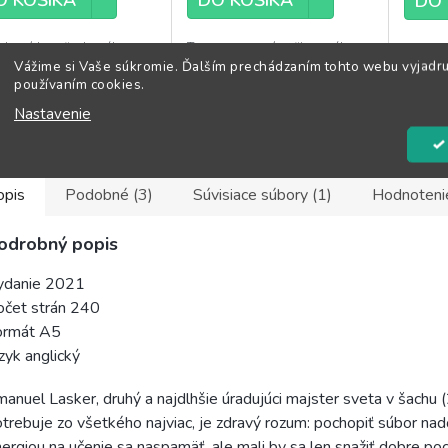
DO 
letný kurz šachového
Tento pracovný zošit ponúka
V knihe
Vážime si Vaše súkromie. Ďalším prechádzaním tohto webu vyjadru
ingu Artura Yusupova sa
viac ako päťsto starostlivo
Aagaar
používaním cookies.
estiera na deväť zväzkov a
vybraných cvičení ku knihe 100
princíp
...
taktických...
šachu...
Nastavenie
opis
Podobné (3)
Súvisiace súbory (1)
Hodnoteni
odrobný popis
ydanie 2021
očet strán 240
ormát A5
zyk anglický
anuel Lasker, druhý a najdlhšie úradujúci majster sveta v šachu (2
trebuje zo všetkého najviac, je zdravý rozum: pochopiť súbor nad
ergiou na učenie sa naspamäť, ale mali by sa len snažiť dobre poc