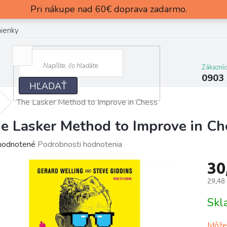
Pri nákupe nad 60€ doprava zadarmo.
ienky
Zákazní
0903
HĽADAŤ
The Lasker Method to Improve in Chess
e Lasker Method to Improve in Ch
merné
odnotené
Podrobnosti hodnotenia
otenie
30
uktu
29,48
Jedn
Sk
cena:
dičiek.
Môžem