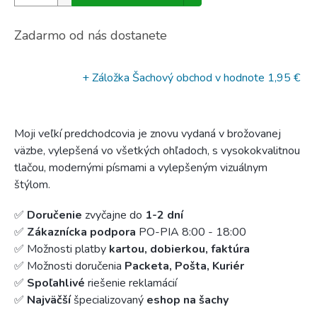
Zadarmo od nás dostanete
+ Záložka Šachový obchod
v hodnote 1,95 €
Moji veľkí predchodcovia je znovu vydaná v brožovanej
väzbe, vylepšená vo všetkých ohľadoch, s vysokokvalitnou
tlačou, modernými písmami a vylepšeným vizuálnym
štýlom.
✅
Doručenie
zvyčajne do
1-2 dní
✅
Zákaznícka podpora
PO-PIA 8:00 - 18:00
✅ Možnosti platby
kartou, dobierkou, faktúra
✅ Možnosti doručenia
Packeta, Pošta, Kuriér
✅
Spoľahlivé
riešenie reklamácií
✅
Najväčší
špecializovaný
eshop na šachy