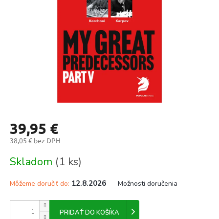
hviezdičiek.
39,95 €
38,05 € bez DPH
Jednotková
Skladom
(1 ks)
cena:
12.8.2026
Môžeme doručiť do:
Možnosti doručenia
PRIDAŤ DO KOŠÍKA