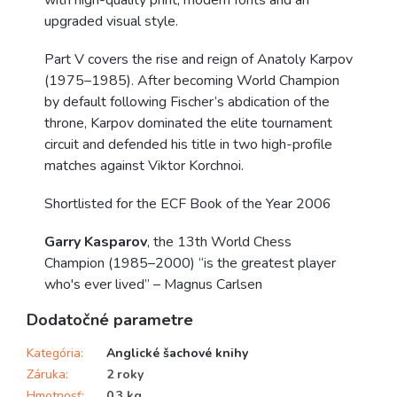
with high-quality print, modern fonts and an
upgraded visual style.
Part V covers the rise and reign of Anatoly Karpov
(1975–1985). After becoming World Champion
by default following Fischer’s abdication of the
throne, Karpov dominated the elite tournament
circuit and defended his title in two high-profile
matches against Viktor Korchnoi.
Shortlisted for the ECF Book of the Year 2006
Garry Kasparov
, the 13th World Chess
Champion (1985–2000) “is the greatest player
who's ever lived” – Magnus Carlsen
Dodatočné parametre
Kategória
:
Anglické šachové knihy
Záruka
:
2 roky
Hmotnosť
:
0.3 kg