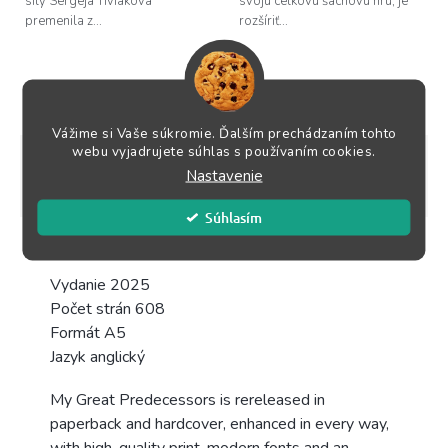
sily Sergeja Tiviakova
svoju celkovú šachovú hru, je
premenila z...
rozšíriť...
ZOBRAZIŤ VŠETKY SÚVISIACE PRODUKTY
Vážime si Vaše súkromie. Ďalším prechádzaním tohto
webu vyjadrujete súhlas s používaním cookies.
Popis
Podobné (3)
Súvisiace súbory (1)
Nastavenie
Hodnotenie
Diskusia
Ostatné informácie
Súhlasím
Podrobný popis
Vydanie 2025
Počet strán 608
Formát A5
Jazyk anglický
My Great Predecessors is rereleased in
paperback and hardcover, enhanced in every way,