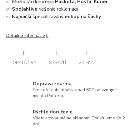
✅ Možnosti doručenia
Packeta, Pošta, Kuriér
✅
Spoľahlivé
riešenie reklamácií
✅
Najväčší
špecializovaný
eshop na šachy
Detailné informácie
OPÝTAŤ SA
STRÁŽIŤ
ZDIEĽAŤ
Doprava zdarma
Pre každú objednávku nad 60€ na výdajné
miesto Packeta.
Rýchle doručenie
Všetok tovar máme skladom. Doručujeme do 2
dní.