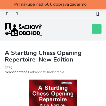
Prejsť
Pri nákupe nad 60€ doprava zadarmo.
na
obsah
Nákupn
košík
A Startling Chess Opening
Repertoire: New Edition
7770
Priemerné
Neohodnotené
Podrobnosti hodnotenia
hodnotenie
produktu
je
0,0
z
5
hviezdičiek.