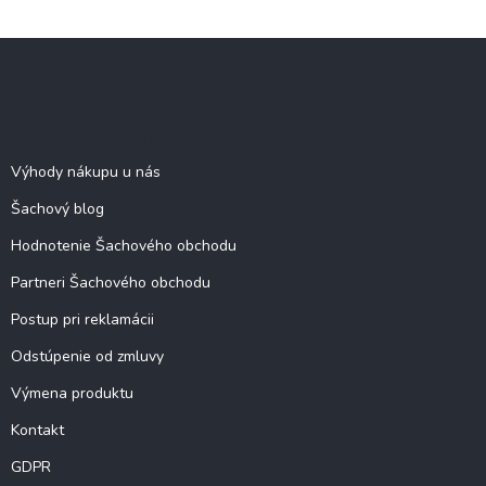
Z
á
p
ä
Šachové informácie
t
i
Výhody nákupu u nás
e
Šachový blog
Hodnotenie Šachového obchodu
Partneri Šachového obchodu
Postup pri reklamácii
Odstúpenie od zmluvy
Výmena produktu
Kontakt
GDPR