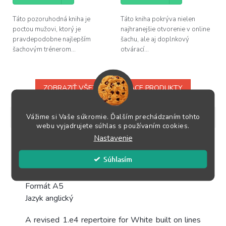
Táto pozoruhodná kniha je
Táto kniha pokrýva nielen
poctou mužovi, ktorý je
najhranejšie otvorenie v online
pravdepodobne najlepším
šachu, ale aj doplnkový
šachovým trénerom...
otvárací...
ZOBRAZIŤ VŠETKY SÚVISIACE PRODUKTY
Vážime si Vaše súkromie. Ďalším prechádzaním tohto
Popis
Podobné (3)
Hodnotenie
Diskusia
webu vyjadrujete súhlas s používaním cookies.
Nastavenie
Podrobný popis
Súhlasím
Vydanie 2019
Počet strán 192
Formát A5
Jazyk anglický
A revised 1.e4 repertoire for White built on lines