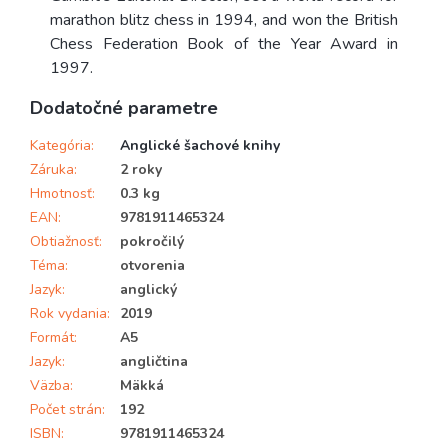
marathon blitz chess in 1994, and won the British
Chess Federation Book of the Year Award in
1997.
Dodatočné parametre
Kategória
:
Anglické šachové knihy
Záruka
:
2 roky
Hmotnosť
:
0.3 kg
EAN
:
9781911465324
Obtiažnosť
:
pokročilý
Téma
:
otvorenia
Jazyk
:
anglický
Rok vydania
:
2019
Formát
:
A5
Jazyk
:
angličtina
Väzba
:
Mäkká
Počet strán
:
192
ISBN
:
9781911465324