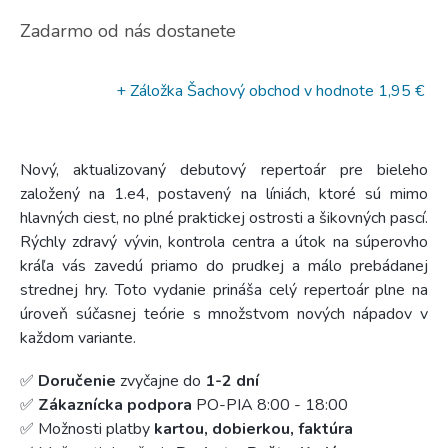
Zadarmo od nás dostanete
+ Záložka Šachový obchod
v hodnote 1,95 €
Nový, aktualizovaný debutový repertoár pre bieleho
založený na 1.e4, postavený na líniách, ktoré sú mimo
hlavných ciest, no plné praktickej ostrosti a šikovných pascí.
Rýchly zdravý vývin, kontrola centra a útok na súperovho
kráľa vás zavedú priamo do prudkej a málo prebádanej
strednej hry. Toto vydanie prináša celý repertoár plne na
úroveň súčasnej teórie s množstvom nových nápadov v
každom variante.
✅
Doručenie
zvyčajne do
1-2 dní
✅
Zákaznícka podpora
PO-PIA 8:00 - 18:00
✅ Možnosti platby
kartou, dobierkou, faktúra